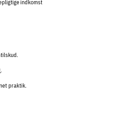
epligtige indkomst
tilskud.
.
net praktik.