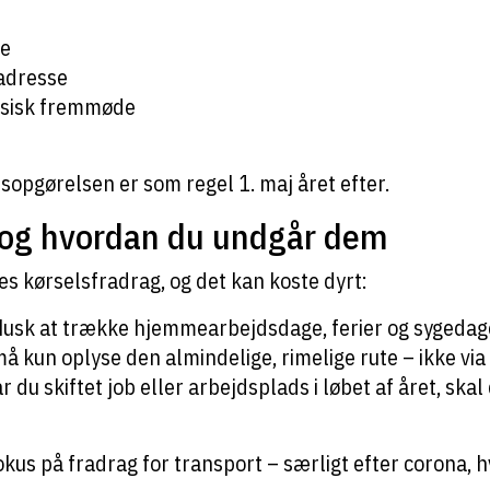
se
adresse
ysisk fremmøde
årsopgørelsen er som regel 1. maj året efter.
– og hvordan du undgår dem
es kørselsfradrag, og det kan koste dyrt:
usk at trække hjemmearbejdsdage, ferier og sygedage
må kun oplyse den almindelige, rimelige rute – ikke vi
 du skiftet job eller arbejdsplads i løbet af året, skal
okus på fradrag for transport – særligt efter corona,