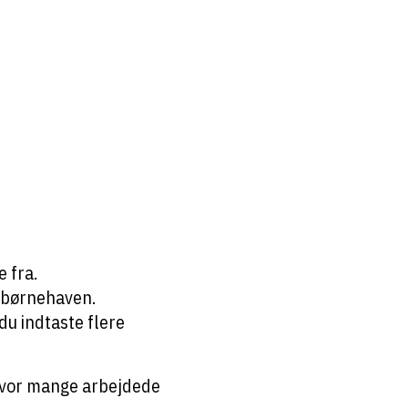
 fra.
a børnehaven.
 du indtaste flere
 hvor mange arbejdede