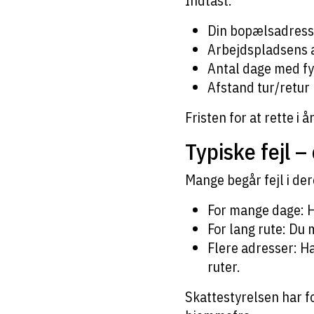
Indtast:
Din bopælsadres
Arbejdspladsens 
Antal dage med f
Afstand tur/retur
Fristen for at rette i 
Typiske fejl 
Mange begår fejl i der
For mange dage: H
For lang rute: Du 
Flere adresser: Har
ruter.
Skattestyrelsen har f