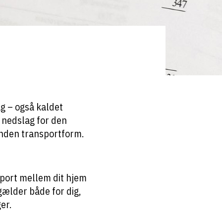
g – også kaldet
t nedslag for den
 anden transportform.
sport mellem dit hjem
gælder både for dig,
er.