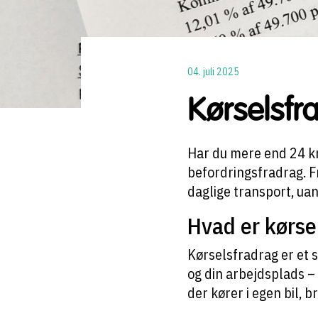
04. juli 2025
Kørselsfr
Har du mere end 24 km
befordringsfradrag. F
daglige transport, uan
Hvad er kørse
Kørselsfradrag er et 
og din arbejdsplads –
der kører i egen bil, b