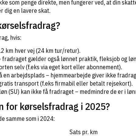
kke som penge direkte, men fungerer ved, at din skatt
r dig en lavere skat.
ørselsfradrag?
ag, hvis:
2 km hver vej (24 km tur/retur).
fradraget gælder også lønnet praktik, fleksjob og løn
rten selv (f.eks via eget kort eller abonnement).
å en arbejdsplads – hjemmearbejde giver ikke fradrag
 gratis transport (f.eks firmabil eller betalt rejsekort).
øn (SU) kan ikke få fradraget – medmindre de er i løn
n for kørselsfradrag i 2025?
 de samme som i 2024:
Sats pr. km