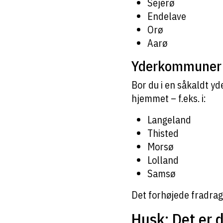
Sejerø
Endelave
Orø
Aarø
Yderkommuner
Bor du i en såkaldt yd
hjemmet – f.eks. i:
Langeland
Thisted
Morsø
Lolland
Samsø
Det forhøjede fradrag 
Husk: Det er d