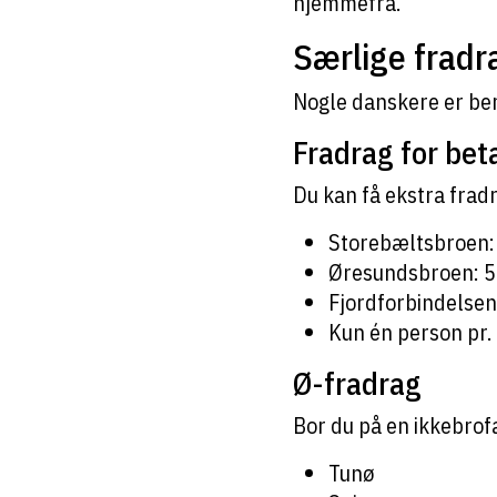
hjemmefra.
Særlige fradr
Nogle danskere er bere
Fradrag for bet
Du kan få ekstra fradr
Storebæltsbroen: 11
Øresundsbroen: 50 k
Fjordforbindelsen 
Kun én person pr. 
Ø-fradrag
Bor du på en ikkebrofas
Tunø