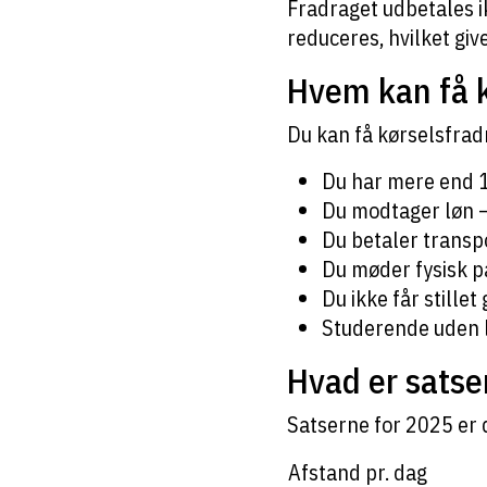
Fradraget udbetales i
reduceres, hvilket give
Hvem kan få k
Du kan få kørselsfradr
Du har mere end 1
Du modtager løn – 
Du betaler transpo
Du møder fysisk p
Du ikke får stillet
Studerende uden l
Hvad er satse
Satserne for 2025 er
Afstand pr. dag