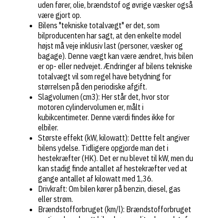
uden fører, olie, brændstof og øvrige væsker også
være gjort op.
Bilens "tekniske totalvægt" er det, som
bilproducenten har sagt, at den enkelte model
højst må veje inklusiv last (personer, væsker og
bagage). Denne vægt kan være ændret, hvis bilen
er op- eller nedvejet. Ændringer af bilens tekniske
totalvægt vil som regel have betydning for
størrelsen på den periodiske afgift.
Slagvolumen (cm3): Her står det, hvor stor
motoren cylindervolumen er, målt i
kubikcentimeter. Denne værdi findes ikke for
elbiler.
Største effekt (kW, kilowatt): Dettte felt angiver
bilens ydelse. Tidligere opgjorde man det i
hestekræfter (HK). Det er nu blevet til kW, men du
kan stadig finde antallet af hestekræfter ved at
gange antallet af kilowatt med 1,36.
Drivkraft: Om bilen kører på benzin, diesel, gas
eller strøm.
Brændstofforbruget (km/l): Brændstofforbruget