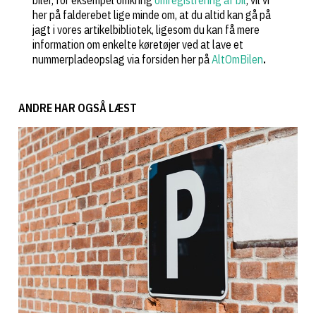
biler, for eksempel omkring
omregistrering af bil
, vil vi
her på falderebet lige minde om, at du altid kan gå på
jagt i vores artikelbibliotek, ligesom du kan få mere
information om enkelte køretøjer ved at lave et
nummerpladeopslag via forsiden her på
AltOmBilen
.
ANDRE HAR OGSÅ LÆST