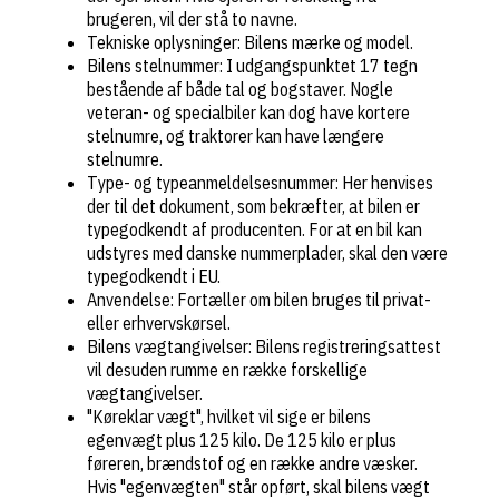
brugeren, vil der stå to navne.
Tekniske oplysninger: Bilens mærke og model.
Bilens stelnummer: I udgangspunktet 17 tegn
bestående af både tal og bogstaver. Nogle
veteran- og specialbiler kan dog have kortere
stelnumre, og traktorer kan have længere
stelnumre.
Type- og typeanmeldelsesnummer: Her henvises
der til det dokument, som bekræfter, at bilen er
typegodkendt af producenten. For at en bil kan
udstyres med danske nummerplader, skal den være
typegodkendt i EU.
Anvendelse: Fortæller om bilen bruges til privat-
eller erhvervskørsel.
Bilens vægtangivelser: Bilens registreringsattest
vil desuden rumme en række forskellige
vægtangivelser.
"Køreklar vægt", hvilket vil sige er bilens
egenvægt plus 125 kilo. De 125 kilo er plus
føreren, brændstof og en række andre væsker.
Hvis "egenvægten" står opført, skal bilens vægt