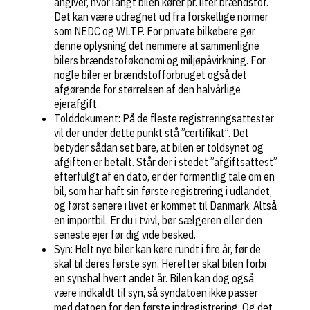
angiver, hvor langt bilen kører pr. liter brændstof.
Det kan være udregnet ud fra forskellige normer
som NEDC og WLTP. For private bilkøbere gør
denne oplysning det nemmere at sammenligne
bilers brændstoføkonomi og miljøpåvirkning. For
nogle biler er brændstofforbruget også det
afgørende for størrelsen af den halvårlige
ejerafgift.
Tolddokument: På de fleste registreringsattester
vil der under dette punkt stå ”certifikat”. Det
betyder sådan set bare, at bilen er toldsynet og
afgiften er betalt. Står der i stedet ”afgiftsattest”
efterfulgt af en dato, er der formentlig tale om en
bil, som har haft sin første registrering i udlandet,
og først senere i livet er kommet til Danmark. Altså
en importbil. Er du i tvivl, bør sælgeren eller den
seneste ejer før dig vide besked.
Syn: Helt nye biler kan køre rundt i fire år, før de
skal til deres første syn. Herefter skal bilen forbi
en synshal hvert andet år. Bilen kan dog også
være indkaldt til syn, så syndatoen ikke passer
med datoen for den første indregistrering. Og det