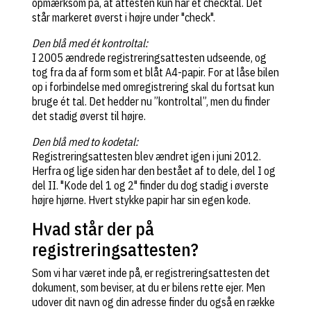
opmærksom på, at attesten kun har ét checktal. Det
står markeret øverst i højre under "check".
Den blå med ét kontroltal:
I 2005 ændrede registreringsattesten udseende, og
tog fra da af form som et blåt A4-papir. For at låse bilen
op i forbindelse med omregistrering skal du fortsat kun
bruge ét tal. Det hedder nu ”kontroltal”, men du finder
det stadig øverst til højre.
Den blå med to kodetal:
Registreringsattesten blev ændret igen i juni 2012.
Herfra og lige siden har den bestået af to dele, del I og
del II. "Kode del 1 og 2" finder du dog stadig i øverste
højre hjørne. Hvert stykke papir har sin egen kode.
Hvad står der på
registreringsattesten?
Som vi har været inde på, er registreringsattesten det
dokument, som beviser, at du er bilens rette ejer. Men
udover dit navn og din adresse finder du også en række