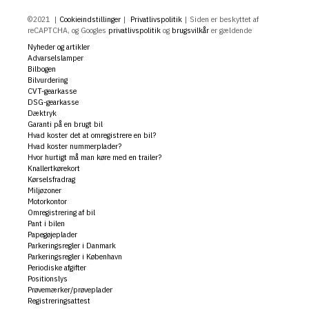
©2021
|
Cookieindstillinger
|
Privatlivspolitik
|
Siden er beskyttet af
reCAPTCHA, og Googles
privatlivspolitik
og
brugsvilkår
er gældende
Nyheder og artikler
Advarselslamper
Bilbogen
Bilvurdering
CVT-gearkasse
DSG-gearkasse
Dæktryk
Garanti på en brugt bil
Hvad koster det at omregistrere en bil?
Hvad koster nummerplader?
Hvor hurtigt må man køre med en trailer?
Knallertkørekort
Kørselsfradrag
Miljøzoner
Motorkontor
Omregistrering af bil
Pant i bilen
Papegøjeplader
Parkeringsregler i Danmark
Parkeringsregler i København
Periodiske afgifter
Positionslys
Prøvemærker/prøveplader
Registreringsattest