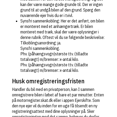
kan der være mange gode grunde til. Der er ingen
grund til at undgå bilen af den grund. Spørg den
nuværende ejer hvis du er i tvivl.
Synsfri sammenkobling: Her er det anført, om bilen
er monteret med et anhængertræk. Er bilen
monteret med træk, skal der være oplysninger i
denne rubrik. Oftest vil du se følgende beskrivelse:
Tilkoblingsanordning: ja.
Synsfri sammenkobling.
Phv. (påhængsvogn)største ttv. (tilladte
totalvægt) m/bremser: x-antal kilo.
Phv. (påhængsvogn)største ttv. (tilladte
totalvægt) m/bremser: x-antal kilo.
Husk omregistreringsfristen
Handler du bil med en privatperson, kan I sammen
omregistrere bilen i løbet af bare et par minutter. Enten
på motorregister.skat.dk eller i appen Ejerskifte. Som
den nye ejer vil du inden for en uge få tilsendt en ny
registreringsattest med dine oplysninger på. Sker
omregistreringen med det samme, behøver du derfor