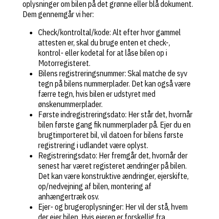
oplysninger om bilen på det grønne eller blå dokument.
Dem gennemgår vi her:
Check/kontroltal/kode: Alt efter hvor gammel
attesten er, skal du bruge enten et check-,
kontrol- eller kodetal for at låse bilen op i
Motorregisteret.
Bilens registreringsnummer: Skal matche de syv
tegn på bilens nummerplader. Det kan også være
færre tegn, hvis bilen er udstyret med
ønskenummerplader.
Første indregistreringsdato: Her står det, hvornår
bilen første gang fik nummerplader på. Ejer du en
brugtimporteret bil, vil datoen for bilens første
registrering i udlandet være oplyst.
Registreringsdato: Her fremgår det, hvornår der
senest har været registeret ændringer på bilen.
Det kan være konstruktive ændringer, ejerskifte,
op/nedvejning af bilen, montering af
anhængertræk osv.
Ejer- og brugeroplysninger: Her vil der stå, hvem
der ejer bilen. Hvis ejeren er forskellig fra